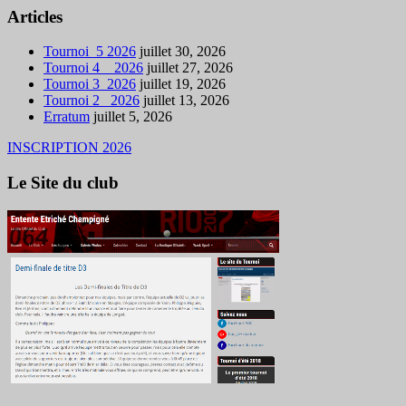
Articles
Tournoi_5 2026
juillet 30, 2026
Tournoi 4 _ 2026
juillet 27, 2026
Tournoi 3_2026
juillet 19, 2026
Tournoi 2 _2026
juillet 13, 2026
Erratum
juillet 5, 2026
INSCRIPTION 2026
Le Site du club