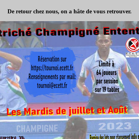
De retour chez nous, on a hâte de vous retrouver.