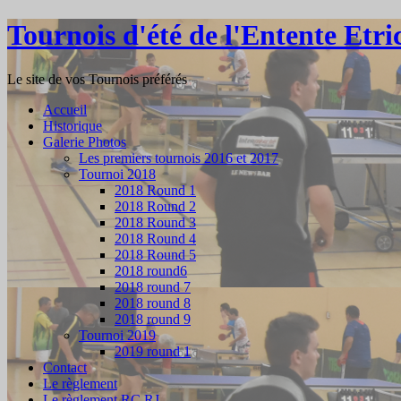
Tournois d'été de l'Entente Et
Le site de vos Tournois préférés
Accueil
Historique
Galerie Photos
Les premiers tournois 2016 et 2017
Tournoi 2018
2018 Round 1
2018 Round 2
2018 Round 3
2018 Round 4
2018 Round 5
2018 round6
2018 round 7
2018 round 8
2018 round 9
Tournoi 2019
2019 round 1
Contact
Le règlement
Le règlement RC RJ