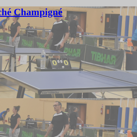
riché Champigné