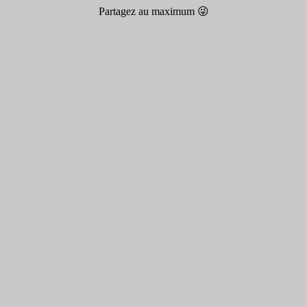
Partagez au maximum 😜