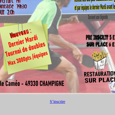
S’inscrire