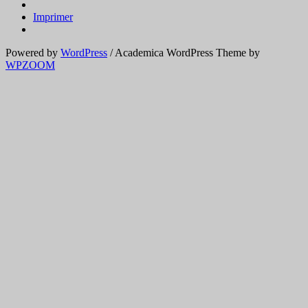
Imprimer
Powered by
WordPress
/ Academica WordPress Theme by
WPZOOM