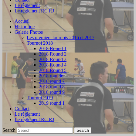
Le règlement
Le règlement RC RJ
Accueil
Historique
Galerie Photos
Les premiers tournois 2016 et 2017
Tournoi 2018
2018 Round 1
2018 Round 2
2018 Round 3
2018 Round 4
2018 Round 5
2018 round6
2018 round 7
2018 round 8
2018 round 9
Tournoi 2019
2019 round 1
Contact
Le règlement
Le règlement RC RJ
Search
Search