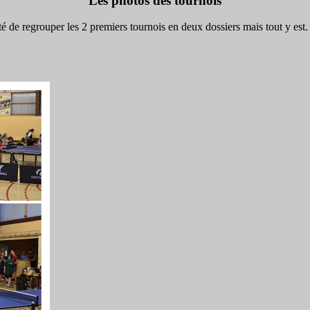
Les photos des tournois
 été de regrouper les 2 premiers tournois en deux dossiers mais tout y est