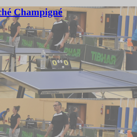
riché Champigné