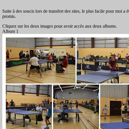
Suite à des soucis lors de transfert des sites, le plus facile pour moi a
promis.
Cliquez sur les deux images pour avoir accès aux deux albums.
Album 1