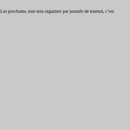
. Les prochains, tout sera organiser par journée de tournoi, c’est