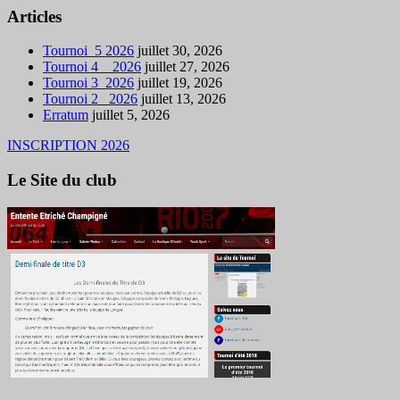
Articles
Tournoi_5 2026
juillet 30, 2026
Tournoi 4 _ 2026
juillet 27, 2026
Tournoi 3_2026
juillet 19, 2026
Tournoi 2 _2026
juillet 13, 2026
Erratum
juillet 5, 2026
INSCRIPTION 2026
Le Site du club