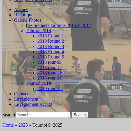
Accueil
Historique
Galerie Photos
Les premiers tournois 2016 et 2017
Tournoi 2018
2018 Round 1
2018 Round 2
2018 Round 3
2018 Round 4
2018 Round 5
2018 round6
2018 round 7
2018 round 8
2018 round 9
Tournoi 2019
2019 round 1
Contact
Le règlement
Le règlement RC RJ
Search
Search
Home
»
2025
»
Tournoi 9_2025