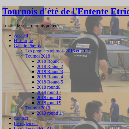
Tournois d'été de l'Entente Et
Le site de vos Tournois préférés
Accueil
Historique
Galerie Photos
Les premiers tournois 2016 et 2017
Tournoi 2018
2018 Round 1
2018 Round 2
2018 Round 3
2018 Round 4
2018 Round 5
2018 round6
2018 round 7
2018 round 8
2018 round 9
Tournoi 2019
2019 round 1
Contact
Le règlement
Le règlement RC RJ