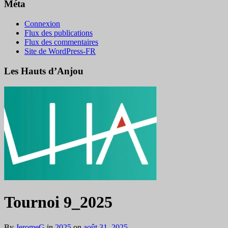
Méta
Connexion
Flux des publications
Flux des commentaires
Site de WordPress-FR
Les Hauts d’Anjou
Tournoi 9_2025
By
JeromeG
in
2025
on
août 31, 2025
.