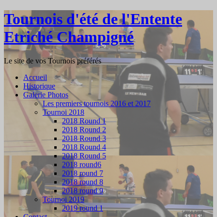
Tournois d'été de l'Entente
Etriché Champigné
Le site de vos Tournois préférés
Accueil
Historique
Galerie Photos
Les premiers tournois 2016 et 2017
Tournoi 2018
2018 Round 1
2018 Round 2
2018 Round 3
2018 Round 4
2018 Round 5
2018 round6
2018 round 7
2018 round 8
2018 round 9
Tournoi 2019
2019 round 1
Contact